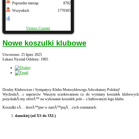
Poprzedni miesiąc
8782
Wszystkich
1770305
Visitors Counter
Nowe koszulki klubowe
Utworzono: 25 lipiec 2025
Łukasz Nysztal
Odsłony: 1905
Drodzy Klubowicze i Sympatycy Klubu Motocyklowego Adwokatury Polskiej!
WychodzÄ…c naprzeciw Waszym oczekiwaniom co do wymiany koszulek klubowych, k
pozyskaliÅ›my ofertÄ™ na wykonanie koszulek polo – z haftowanym logo klubu.
Koszulki sÄ… dostÄ™pne w nastÄ™pujÄ…cych rozmiarach:
damskiej (od XS do 3XL)