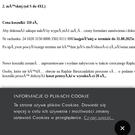
2. mÄ™skiej (od S do 4XL)
Cena koszulki: 110 zÅ‚
Aby dokonaÄ‡ zakupu naleÅ¼y wypeÅ‚niÄ‡ zaÅ‚Ä…czony formularz zamówienia i dokon
Nr rachunku: 24 1020 3150 0000 3502 0111 8983
najpóÅºniej w terminie do 31.08.2025r.
Po upÅ‚ywie powyÅ¼szego terminu nie bÄ™dzie juÅ¼ moÅ¼liwoÅ›ci zÅ‚oÅ¼enia zamówien
Nowe koszulki zostanÄ… zaprezentowane i wydane nabywcom w trakcie corocznego Rajdu 
Osoby, które nie bÄ™dÄ… obecne na Rajdzie Bieszczadzkim proszone sÄ… o podanie w
koszulki proszÄ™ doliczyÄ‡
koszt przesyÅ‚ki w wysokoÅ›ci 20 zÅ‚.
Zamówienie wraz z dowodem przelewu proszÄ™ przesÅ‚aÄ‡ na adres mailowy:
malgosia
INFORMACJE O PLIKACH COOKIE
<<--->> Formularz zamówienia koszulki
Ta strona używa plików Cookies. Dowiedz się
« poprz.
więcej o celu ich używania i możliwości zmiany
nast. »
ustawień Cookies w przeglądarce.
Czytaj więcej...
CSS Valid |
XHTML Valid |
Top
|
+
-
reset
|
RTL
LTR
Projekt i wykonanie:
s2y.pl
, Grafika:
michalborowski.com.pl
YJSimpleGrid Joomla! Templates Framework official website