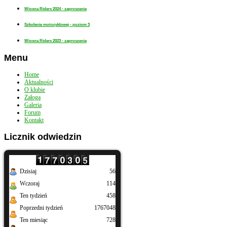
Wiosna Riders 2024 - zaproszenie
Szkolenie motocyklowej - poziom 3
Wiosna Riders 2023 - zaproszenie
Menu
Home
Aktualności
O klubie
Załoga
Galeria
Forum
Kontakt
Licznik
odwiedzin
Dzisiaj
56
Wczoraj
114
Ten tydzień
458
Poprzedni tydzień
1767048
Ten miesiąc
728