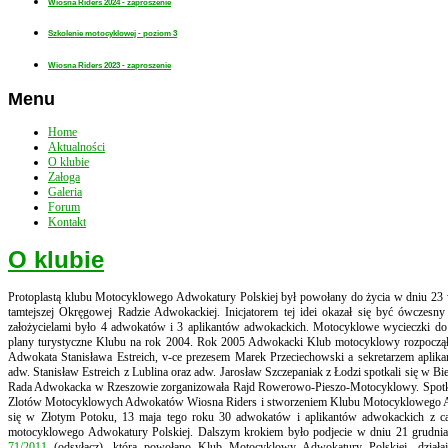
Wiosna Riders 2024 - zaproszenie
Szkolenie motocyklowej - poziom 3
Wiosna Riders 2023 - zaproszenie
Menu
Home
Aktualności
O klubie
Załoga
Galeria
Forum
Kontakt
O klubie
Protoplastą klubu Motocyklowego Adwokatury Polskiej był powołany do życia w dniu 2
tamtejszej Okręgowej Radzie Adwokackiej. Inicjatorem tej idei okazał się być ówczes
założycielami było 4 adwokatów i 3 aplikantów adwokackich. Motocyklowe wycieczki do
plany turystyczne Klubu na rok 2004. Rok 2005 Adwokacki Klub motocyklowy rozpoczą
Adwokata Stanisława Estreich, v-ce prezesem Marek Przeciechowski a sekretarzem aplik
adw. Stanisław Estreich z Lublina oraz adw. Jarosław Szczepaniak z Łodzi spotkali się 
Rada Adwokacka w Rzeszowie zorganizowała Rajd Rowerowo-Pieszo-Motocyklowy. Spotkan
Zlotów Motocyklowych Adwokatów Wiosna Riders i stworzeniem Klubu Motocyklowego Adw
się w Złotym Potoku, 13 maja tego roku 30 adwokatów i aplikantów adwokackich z cał
motocyklowego Adwokatury Polskiej. Dalszym krokiem było podjecie w dniu 21 grudnia
71/2011
(odsyłacz), którą powołano Klub Motocyklowy Adwokatury Polskiej, działają