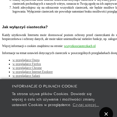
ciasteczek pochodzących z naszych witryn, oznacza to Twoją zgodę na ich zapisyw
Jeżeli zdecydujesz się na odrzucenie wszystkich ciasteczek, nie będzie możliwe 
logowania. Wyłączenie ciasteczek nie powoduje natomiast braku możliwości przeglą
Jak wyłączyć ciasteczka?
Każdy użytkownik Internetu może dostosować poziom ochrony przed ciasteczkami do s
bezpieczeństwa i ochrony danych, ale może także uniemożliwiać niektóre funkcje, np. zalogo
Więcej informacji o cookies znajdziesz na stronie:
wszystkoociasteczkach.pl
Informacje na temat ustawień dotyczących ciasteczek w poszczególnych przegladarkach dostę
w przeglądarce Opera
w przegladarce Firefox
w przeglądarce Chrome
w przeglądarce Internet Explorer
w przeglądarce Safarii
Jeśli korzystasz z urządzenia przenośnego (telefon, smartfon, tablet), zapoznaj się z opcja
INFORMACJE O PLIKACH COOKIE
Ta strona używa plików Cookies. Dowiedz się
« poprz.
więcej o celu ich używania i możliwości zmiany
nast. »
ustawień Cookies w przeglądarce.
Czytaj więcej...
CSS Valid |
XHTML Valid |
Top
|
+
-
reset
|
RTL
LTR
Projekt i wykonanie:
s2y.pl
, Grafika:
michalborowski.com.pl
YJSimpleGrid Joomla! Templates Framework official website