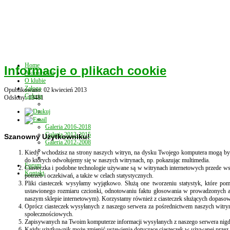
Home
Informacje o plikach cookie
Aktualności
O klubie
Załoga
Opublikowano: 02 kwiecień 2013
Galeria
Odsłony: 13481
Galeria 2016-2018
Galeria 2013-2015
Szanowny Użytkowniku!
Galeria 2012-2008
Kiedy wchodzisz na strony naszych witryn, na dysku Twojego komputera mogą być za
do których odwołujemy się w naszych witrynach, np. pokazując multimedia.
Forum
Ciasteczka i podobne technologie używane są w witrynach internetowych przede wsz
Kontakt
potrzeb i oczekiwań, a także w celach statystycznych.
Pliki ciasteczek wysyłamy wyjątkowo. Służą one tworzeniu statystyk, które p
ustawionego rozmiaru czcionki, odnotowaniu faktu głosowania w prowadzonych a
naszym sklepie internetowym). Korzystamy również z ciasteczek służących dopaso
Oprócz ciasteczek wysyłanych z naszego serwera za pośrednictwem naszych witry
społecznościowych.
Zapisywanych na Twoim komputerze informacji wysyłanych z naszego serwera nigdz
Każdy użytkownik może zmienić ustawienia dotyczące ciasteczek w używanej przez s